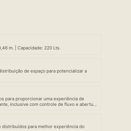
0,46 m. | Capacidade: 220 Lts.
istribuição de espaço para potencializar a
.
tos para proporcionar uma experiência de
te, inclusive com controle de fluxo e abertura
como a mais robusta motobomba do mercado –
zon Spa focada em seu bem-estar.
e distribuídos para melhor experiência do