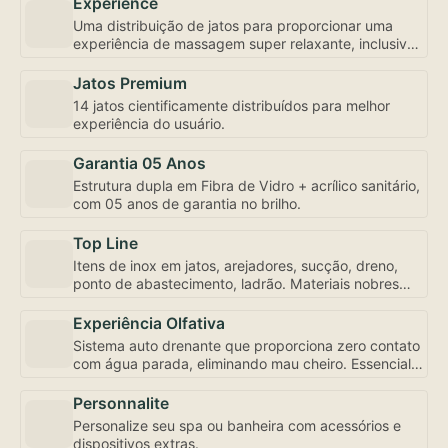
Experience
Uma distribuição de jatos para proporcionar uma
experiência de massagem super relaxante, inclusive
com controle de fluxo e abertura individualizada,
bem como a mais robusta motobomba do mercado –
Jatos Premium
uma exclusividade Amazon Spa focada em seu bem-
14 jatos cientificamente distribuídos para melhor
estar.
experiência do usuário.
Garantia 05 Anos
Estrutura dupla em Fibra de Vidro + acrílico sanitário,
com 05 anos de garantia no brilho.
Top Line
Itens de inox em jatos, arejadores, sucção, dreno,
ponto de abastecimento, ladrão. Materiais nobres
para sua experiência de uso e conservação.
Experiência Olfativa
Sistema auto drenante que proporciona zero contato
com água parada, eliminando mau cheiro. Essencial
para sua experiência de uso.
Personnalite
Personalize seu spa ou banheira com acessórios e
dispositivos extras.