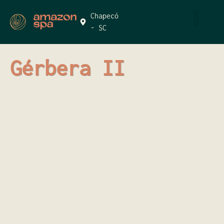
Chapecó
- SC
QUEM SOMOS
Gérbera II